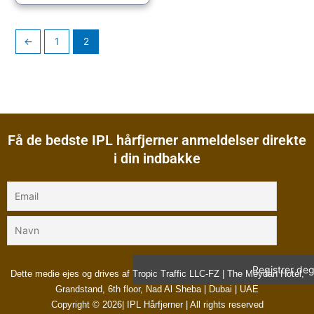
←
1
2
Få de bedste IPL hårfjerner anmeldelser direkte
i din indbakke
Dette medie ejes og drives af Tropic Traffic LLC-FZ | The Meydan Hotel,
Grandstand, 6th floor, Nad Al Sheba | Dubai | UAE
Copyright © 2026| IPL Hårfjerner | All rights reserved