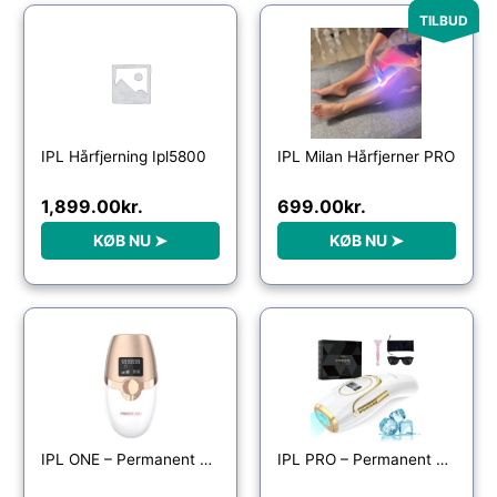
Den
Den
TILBUD
oprindelige
aktuelle
pris
pris
var:
er:
2,295.00kr..
699.00kr..
IPL Hårfjerning Ipl5800
IPL Milan Hårfjerner PRO
1,899.00
kr.
699.00
kr.
KØB NU ➤
KØB NU ➤
IPL ONE – Permanent Hårfjerner
IPL PRO – Permanent Hårfjerner