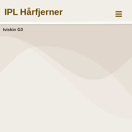
Gå
IPL Hårfjerner
til
indholdet
Iviskin G3