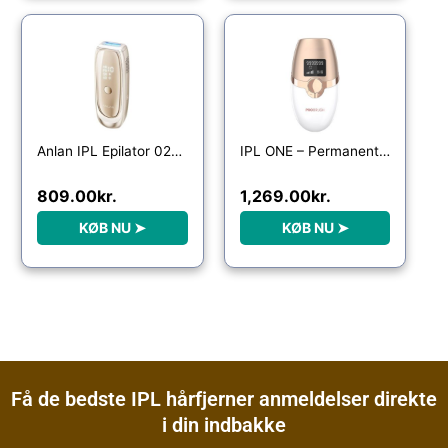
Anlan IPL Epilator 02-ATMY52-0RE
IPL ONE – Permanent Hårfjerner
809.00
kr.
1,269.00
kr.
KØB NU ➤
KØB NU ➤
Få de bedste IPL hårfjerner anmeldelser direkte
i din indbakke