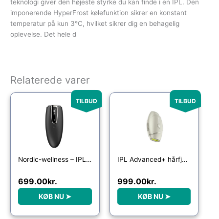
teknologi giver den højeste styrke du kan finde i en IPL. Den
imponerende HyperFrost kølefunktion sikrer en konstant
temperatur på kun 3°C, hvilket sikrer dig en behagelig
oplevelse. Det hele d
Relaterede varer
Den oprindelige pris var: 1,999.00kr..
Den aktuelle pris er: 699.00kr..
Den oprindelige pris var: 
Den aktuelle pri
TILBUD
TILBUD
Nordic-wellness – IPL laser hårfjerner (Sort)
IPL Advanced+ hårfjerner – med HPLE teknologi og hele 17 J/cm² effekt – bedst i test
699.00
kr.
999.00
kr.
KØB NU ➤
KØB NU ➤