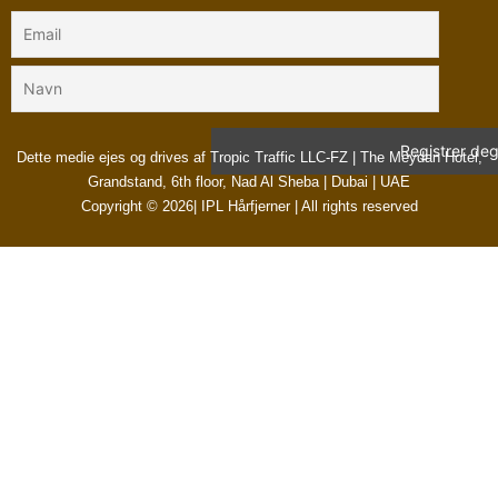
Dette medie ejes og drives af Tropic Traffic LLC-FZ | The Meydan Hotel,
Grandstand, 6th floor, Nad Al Sheba | Dubai | UAE
Copyright © 2026| IPL Hårfjerner | All rights reserved