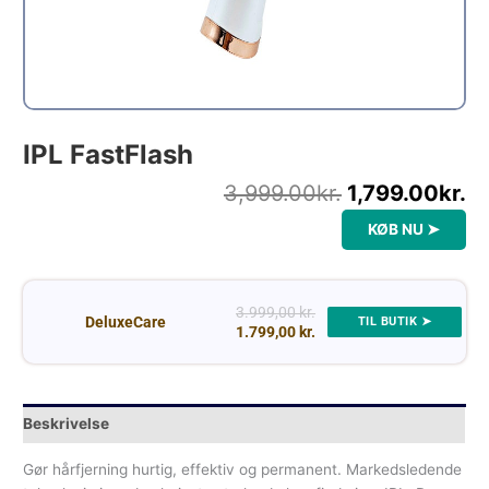
IPL FastFlash
3,999.00
kr.
1,799.00
kr.
KØB NU ➤
3.999,00 kr.
DeluxeCare
TIL BUTIK ➤
1.799,00 kr.
Beskrivelse
Gør hårfjerning hurtig, effektiv og permanent. Markedsledende